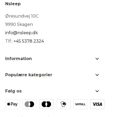
Nsleep
Øresundvej 10C
9990 Skagen
info@nsleep.dk
Tlf.:
+45 5378 2324
Information
Om Nsleep
Populære kategorier
Kontakt os
Jeg ac
Bestsellers
Hvad er kapok?
hande
Følg os
Dyner & puder
Find forhandler
Facebook
Gavekort
Vores ansvar
Instagram
Rullemadrasser
Persondata