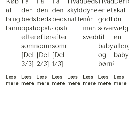
Køb
Få
Få
Få
Hvad
Bedste
Hvad
Derf
af
den
den
den
skyldes
dyne
er et
skal
brugt
bedste
bedste
bedste
nattesved?
når
godt
du
barnevogn?
opstart
opstart
opstart
man
sovemiljø
vælg
efter
efter
efter
sveder
til
en
sommerferien
sommerferien
sommerferien
baby
aller
[Del
[Del
[Del
og
baby
3/3]
2/3]
1/3]
børn?
Læs
Læs
Læs
Læs
Læs
Læs
Læs
Læs
mere
mere
mere
mere
mere
mere
mere
mere