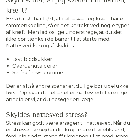
Skyldes det, at jeg sveder om natten,
kræft?
Hvis du før har hørt, at nattesved og kræft har en
sammenkobling, så er det korrekt ved nogle typer
af kræft. Men lad os lige understrege, at du slet
ikke bør tænke i de baner til at starte med.
Nattesved kan også skyldes:
Lavt blodsukker
Overgangsalderen
Stofskiftesygdomme
Der er altså andre scenarier, du lige bør udelukke
først. Oplever du feber eller nattesved i flere uger,
anbefaler vi, at du opsøger en læge.
Skyldes nattesved stress?
Stress kan godt være årsagen til nattesved. Når du
er stresset, arbejder din krop mere i hviletilstand,
fordi din sindstilstand får kroppen til at producere