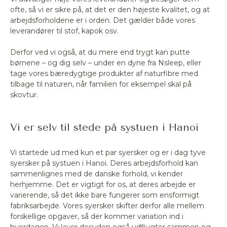
ofte, så vi er sikre på, at det er den højeste kvalitet, og at
arbejdsforholdene er i orden. Det gælder både vores
leverandører til stof, kapok osv.
Derfor ved vi også, at du mere end trygt kan putte
børnene – og dig selv – under en dyne fra Nsleep, eller
tage vores bæredygtige produkter af naturfibre med
tilbage til naturen, når familien for eksempel skal på
skovtur.
Accepter
Vi er selv til stede på systuen i Hanoi
Vi startede ud med kun et par syersker og er i dag tyve
Afvis
syersker på systuen i Hanoi. Deres arbejdsforhold kan
sammenlignes med de danske forhold, vi kender
herhjemme. Det er vigtigt for os, at deres arbejde er
varierende, så det ikke bare fungerer som ensformigt
fabriksarbejde. Vores syersker skifter derfor alle mellem
forskellige opgaver, så der kommer variation ind i