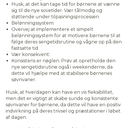
Husk, at det kan tage tid for børnene at vænne
sig til de nye sovetider. Vær tålmodig og
Afvis
støttende under tilpasningsprocessen.
Belønningssystem:
Overvej at implementere et simpelt
belønningssystem for at motivere børnene til at
følge deres sengetidsrutine og vågne op på den
fastsatte tid.
Vær konsekvent:
Konsistens er nøglen. Prøv at opretholde den
nye sengetidsrutine også i weekenderne, da
dette vil hjælpe med at stabilisere børnenes
søvnvaner.
Husk, at hverdagen kan have en vis fleksibilitet,
men det er vigtigt at skabe sunde og konsistente
søvnvaner for børnene, da dette vil have en positiv
indvirkning på deres trivsel og præstationer i løbet
af dagen.