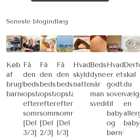
Seneste blogindlæg
Køb
Få
Få
Få
Hvad
Bedste
Hvad
Derf
af
den
den
den
skyldes
dyne
er et
skal
brugt
bedste
bedste
bedste
nattesved?
når
godt
du
barnevogn?
opstart
opstart
opstart
man
sovemiljø
vælg
efter
efter
efter
sveder
til
en
sommerferien
sommerferien
sommerferien
baby
aller
[Del
[Del
[Del
og
baby
3/3]
2/3]
1/3]
børn?