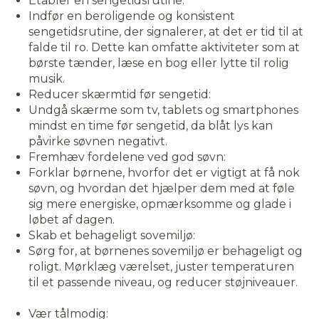
Etabler en sengetidsrutine:
Indfør en beroligende og konsistent
sengetidsrutine, der signalerer, at det er tid til at
falde til ro. Dette kan omfatte aktiviteter som at
børste tænder, læse en bog eller lytte til rolig
musik.
Reducer skærmtid før sengetid:
Undgå skærme som tv, tablets og smartphones
mindst en time før sengetid, da blåt lys kan
påvirke søvnen negativt.
Fremhæv fordelene ved god søvn:
Forklar børnene, hvorfor det er vigtigt at få nok
søvn, og hvordan det hjælper dem med at føle
sig mere energiske, opmærksomme og glade i
løbet af dagen.
Skab et behageligt sovemiljø:
Sørg for, at børnenes sovemiljø er behageligt og
roligt. Mørklæg værelset, juster temperaturen
til et passende niveau, og reducer støjniveauer.
Accepter
Vær tålmodig: