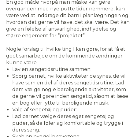
En god måde hvorpå man måske kan gøre
overgangen med nye putte tider nemmere, kan
være ved at inddrage dit barn i planlægningen og
hvordan det gerne vil have, det skal være. Det kan
give en følelse af ansvarlighed, indflydelse og
større engement for “projektet”.
Nogle forslag til hvilke ting I kan gøre, for at få et
godt samarbejde om de kommende ændringer
kunne være:
Lav en sengetidsrutine sammen:
Spørg barnet, hvilke aktiviteter de synes, de vil
have som en del af deres sengetidsrutine. Lad
dem vælge nogle beroligende aktiviteter, som
de gerne vil gøre inden sengetid, såsom at læse
en bog eller lytte til beroligende musik.
Valg af sengetøj og puder:
Lad barnet vælge deres eget sengetøj og
puder, så de føler sig komfortable og trygge i
deres seng.
Skab en hyggelig sovezone: