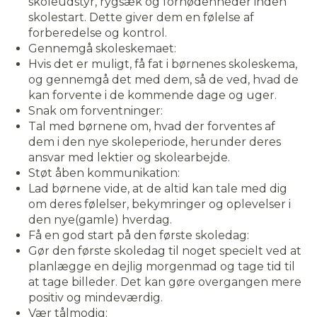
skoleudstyr, rygsæk og fornødenheder inden
skolestart. Dette giver dem en følelse af
forberedelse og kontrol.
Gennemgå skoleskemaet:
Hvis det er muligt, få fat i børnenes skoleskema,
og gennemgå det med dem, så de ved, hvad de
kan forvente i de kommende dage og uger.
Snak om forventninger:
Tal med børnene om, hvad der forventes af
dem i den nye skoleperiode, herunder deres
ansvar med lektier og skolearbejde.
Støt åben kommunikation:
Lad børnene vide, at de altid kan tale med dig
om deres følelser, bekymringer og oplevelser i
den nye(gamle) hverdag.
Få en god start på den første skoledag:
Gør den første skoledag til noget specielt ved at
planlægge en dejlig morgenmad og tage tid til
at tage billeder. Det kan gøre overgangen mere
positiv og mindeværdig.
Vær tålmodig: