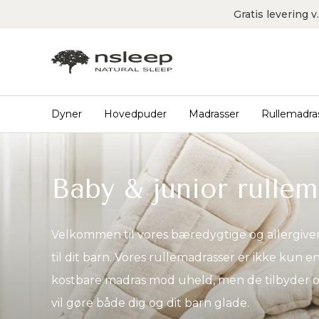
Gratis levering 
Dyner
Hovedpuder
Madrasser
Rullemadra
Baby & junior rulle
Velkommen til vores bæredygtige og allergive
til dit barn. Vores rullemadrasser er ikke kun 
kostbare madras mod uheld, men de tilbyder o
vil gøre både dig og dit barn glade.