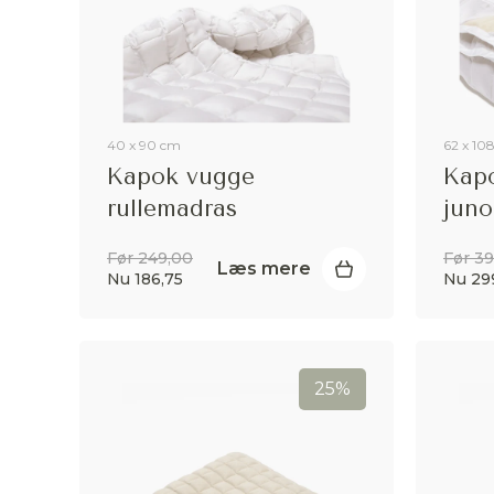
40 x 90 cm
62 x 10
Kapok vugge
Kapo
rullemadras
juno
Før 249,00
Før 3
Læs mere
Nu 186,75
Nu 29
25%