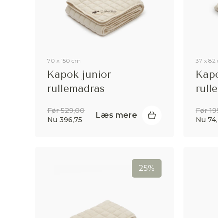
70 x 150 cm
37 x 82
Kapok junior
Kap
rullemadras
rull
Før 529,00
Før 19
Læs mere
Nu 396,75
Nu 74
25%