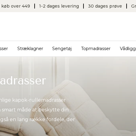
v. køb over 449
1-2 dages levering
30 dages prøve
Gr
sser
Stræklagner
Sengetøj
Topmadrasser
Vådligg
madrasser
nlige kapok-rullemadrasser
en smart måde at beskytte din
gså en lang række fordele, der