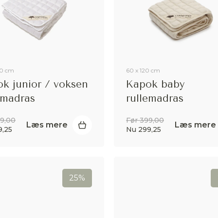
00 cm
60 x 120 cm
k junior / voksen
Kapok baby
emadras
rullemadras
99,00
Før 399,00
Læs mere
Læs mere
9,25
Nu 299,25
25%