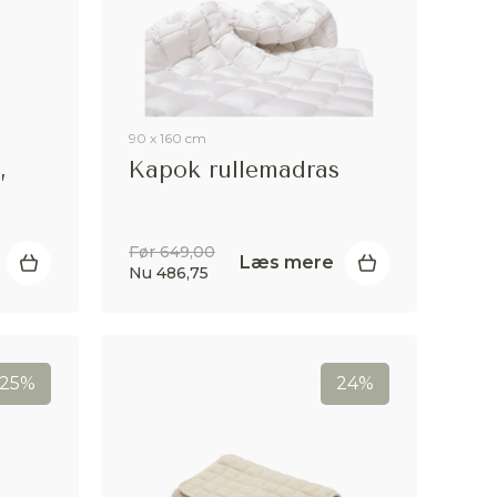
90 x 160 cm
,
Kapok rullemadras
Før 649,00
Læs mere
Nu 486,75
25%
24%