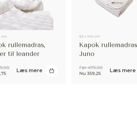
0 cm
62 x 140 cm
k rullemadras,
Kapok rullemadras,
er til leander
Juno
49,00
Før 479,00
Læs mere
Læs mere
,75
Nu 359,25