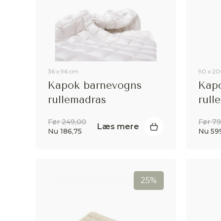
36 x 96 cm
90 x 2
Kapok barnevogns
Kapo
rullemadras
rull
Før 249,00
Før 7
Læs mere
Nu 186,75
Nu 59
25%