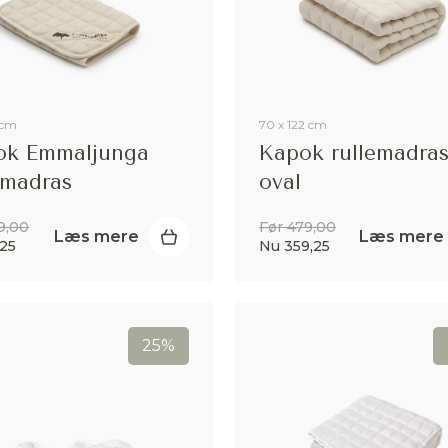
Afvis
Accepter
 cm
70 x 122 cm
ok Emmaljunga
Kapok rullemadras
emadras
oval
9,00
Før 479,00
Læs mere
Læs mere
,25
Nu 359,25
25%