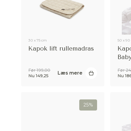
30 x 75 cm
50 x 90
Kapok lift rullemadras
Kapo
Bab
Før 199,00
Før 2
Læs mere
Nu 149,25
Nu 186
25%