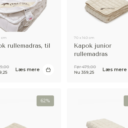
8 cm
70 x 140 cm
k rullemadras, til
Kapok junior
rullemadras
99,00
Før 479,00
Læs mere
Læs mere
9,25
Nu 359,25
62%