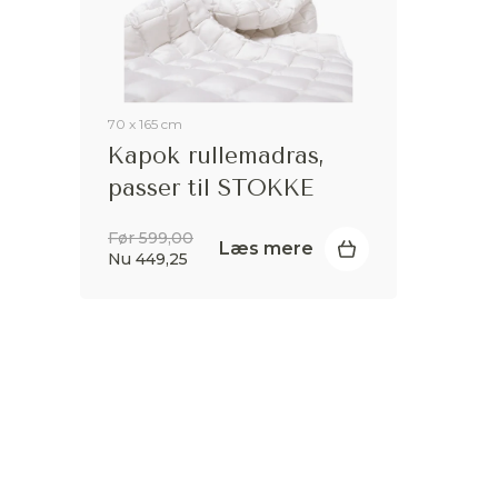
70 x 165 cm
Kapok rullemadras,
passer til STOKKE
Før 599,00
Læs mere
Nu 449,25