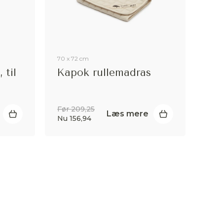
70 x 72 cm
 til
Kapok rullemadras
Før 209,25
Læs mere
Nu 156,94