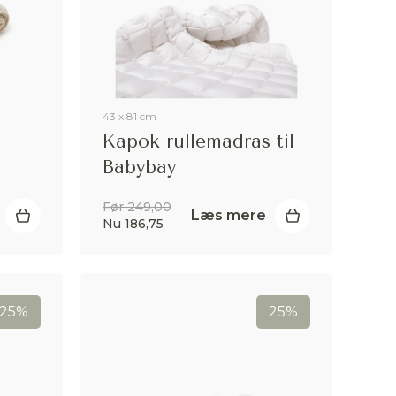
43 x 81 cm
Kapok rullemadras til
Babybay
Før 249,00
Læs mere
Nu 186,75
25%
25%