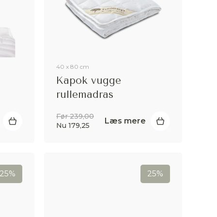
40 x 80 cm
s
Kapok vugge
rullemadras
Før 239,00
Læs mere
Nu 179,25
25%
25%