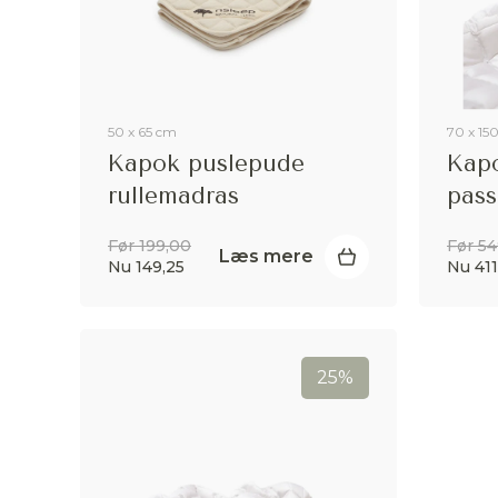
50 x 65 cm
70 x 15
Kapok puslepude
Kapo
rullemadras
pass
Før 199,00
Før 5
Læs mere
Nu 149,25
Nu 411
25%