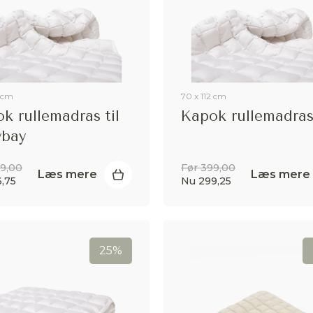
 cm
70 x 112 cm
k rullemadras til
Kapok rullemadra
ybay
49,00
Før 399,00
Læs mere
Læs mere
,75
Nu 299,25
25%