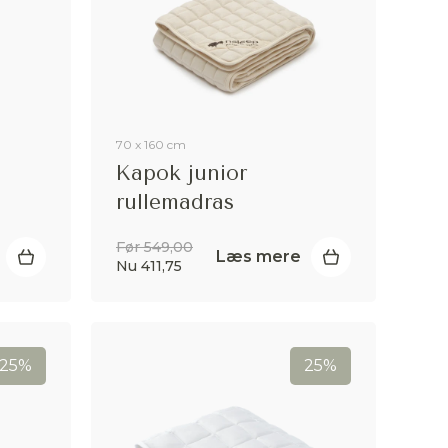
70 x 160 cm
Kapok junior
rullemadras
Før 549,00
Læs mere
Nu 411,75
25%
25%