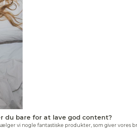
cm
cm
stoel
m
140x200cm
Junior/volwassen 90 x
Volwassene 140 x 200
Volwassene 50 x 70
Junior 70 x 160 cm
Inzetstuk voor
160x200 cm
Junior/volwassen 90 x
Volwassene 180 x 200
Volwassene 60 x 63
Volwassen extra
Borstvoedingskuss
1
cm
Junior 70 x 160 cm
Junior/volwassen 90 x
- 105
autostoel 100 - 150 cm
200 cm
cm
cm
lengte 140 x 220 cm
200 cm
cm
cm
200 cm
er du bare for at lave god content?
sælger vi nogle fantastiske produkter, som giver vores 