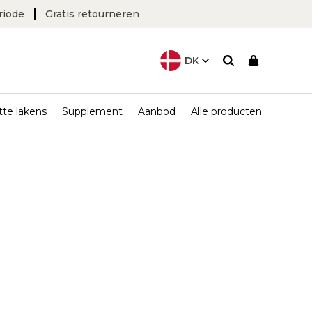
riode
Gratis retourneren
DK
tte lakens
Supplement
Aanbod
Zoekopdracht
Alle producten
Andere maten:
Andere maten:
Andere maten:
Andere maten:
Andere maten:
Andere maten:
Volwassene 200 x 220
Volwassene 40 x 60 CM
Hef 30 x 75 cm
Hef 30 x 75 cm
Hef 30 x 75 cm
Hoes voor
CM
voedingskussen
Volwassene 40 x 80 CM
Wieg 40 x 90 cm
Junior 70 x 160 cm
Zebra 70 x 110 cm
Bekijk hier ons gehele
Kussen voor
Bekijk hier ons gehele
Juno 62 x 108 cm
Volwassene 140 x 200
Juno 62 x 108 cm
assortiment quilts.
kinderwagen
assortiment kussens.
cm
Bekijk hier ons gehele
Bekijk hier al onze natte
Aankleedkussen
assortiment matrassen.
Bekijk hier ons gehele
lakens.