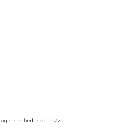
assortiment
Bekijk hier nog meer
en
80x200cm
oprolmatrassen.
producten.
brugere en bedre nattesøvn.