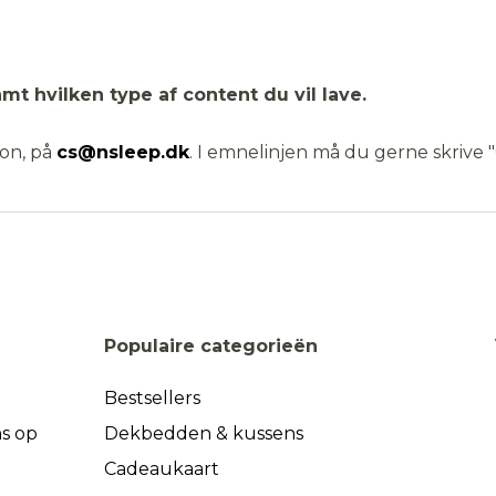
amt hvilken type af content du vil lave.
mon, på
cs@nsleep.dk
. I emnelinjen må du gerne skrive
Populaire categorieën
Bestsellers
s op
Dekbedden & kussens
Cadeaukaart