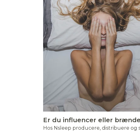
Babymaat 40 x 45 cm
Kinderwagen 36 x 96
Kinderwagen 36 x 96
Babymaat 70 x 100
Inzetstuk voor
90x200cm
Babymaat 60 x 120 
Babymaat 60 x 120 
Inzetstuk voor auto
Junior 100 x 140 c
Junior 40 x 45 cm
Kinderwagen 36 x 96
Babymaat 60 x 120 
autostoel 45 - 85 cm
cm
cm
cm
en kinderwagen 75 
cm
cm
Er du influencer eller brænd
Hos Nsleep producere, distribuere og 