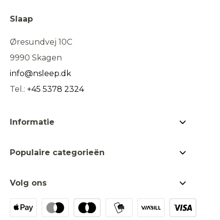
Slaap
Øresundvej 10C
9990 Skagen
info@nsleep.dk
Tel.:
+45 5378 2324
Informatie
Over Nslaap
Populaire categorieën
Neem contact met ons op
Ik acc
Bestsellers
Wat is kapok?
hand
Volg ons
Dekbedden & kussens
Dealer zoeken
Facebook
Cadeaukaart
Onze verantwoordelijkheid