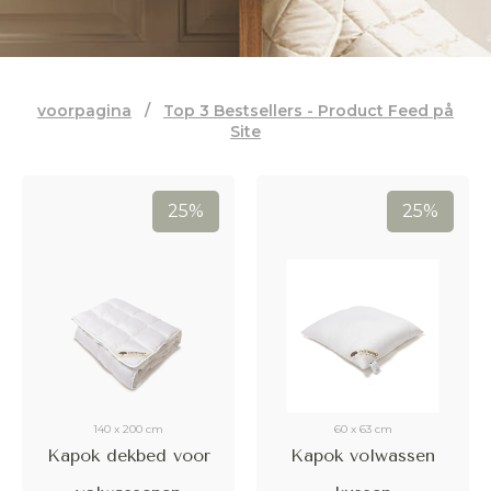
Andere maten:
voorpagina
/
Top 3 Bestsellers - Product Feed på
Site
25%
25%
140 x 200 cm
60 x 63 cm
Kapok dekbed voor
Kapok volwassen