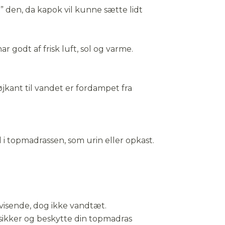
 den, da kapok vil kunne sætte lidt
0 x 200 cm
godt af frisk luft, sol og varme.
jkant til vandet er fordampet fra
 i topmadrassen, som urin eller opkast.
visende, dog ikke vandtæt.
sikker og beskytte din topmadras