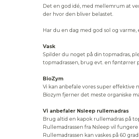
Indsats til autostol 45 -
Barnevogn 36 x 96 cm
Barnevogn 36 x 96 cm
Baby 70 x 100 cm
Baby 40 x 45 cm
Det en god idé, med mellemrum at vend
90 x 200 cm
Junior 100 x 140 c
Indsats til autostol
Junior 40 x 45 cm
Baby 60 x 120 cm
Baby 60 x 120 cm
Barnevogn 36 x 96 cm
Baby 60 x 120 cm
85 cm
klapvogn 75 - 105 
der hvor den bliver belastet.
Har du en dag med god sol og varme, er
Vask
Spilder du noget på din topmadras, pl
topmadrassen, brug evt. en føntørrer p
BioZym
Vi kan anbefale vores super effektive 
Biozym fjerner det meste organiske ma
Vi anbefaler Nsleep rullemadras
Brug altid en kapok rullemadras på t
Rullemadrassen fra Nsleep vil fungere
Rullemadrassen kan vaskes på 60 grad