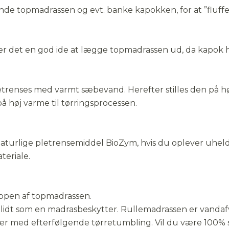
e topmadrassen og evt. banke kapokken, for at ”fluffe”
m
 &
140 x 200 cm
Voksen 140 x 200 cm
Voksen 40 x 600 cm
Indsats til autostol 100
Junior/voksen 90 x
Junior 70 x 160 cm
160 x 200 cm
Voksen ekstra længde
Voksen 180 x 200 cm
Junior/voksen 90 x
Voksen 60 x 63 cm
Ammepude
18
Junior 70 x 160 cm
Junior/voksen 90 x
cm
200 cm
- 150 cm
140 x 220 cm
200 cm
200 cm
 det en god ide at lægge topmadrassen ud, da kapok har 
etrenses med varmt sæbevand. Herefter stilles den på hø
å høj varme til tørringsprocessen.
naturlige pletrensemiddel BioZym, hvis du oplever uheld
teriale.
oppen af topmadrassen.
 lidt som en madrasbeskytter. Rullemadrassen er vandaf
er med efterfølgende tørretumbling. Vil du være 100% 