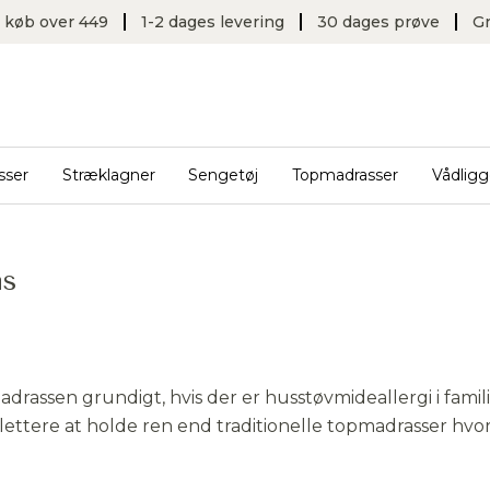
v. køb over 449
1-2 dages levering
30 dages prøve
Gr
sser
Stræklagner
Sengetøj
Topmadrasser
Vådligg
as
drassen grundigt, hvis der er husstøvmideallergi i famil
 lettere at holde ren end traditionelle topmadrasser hv