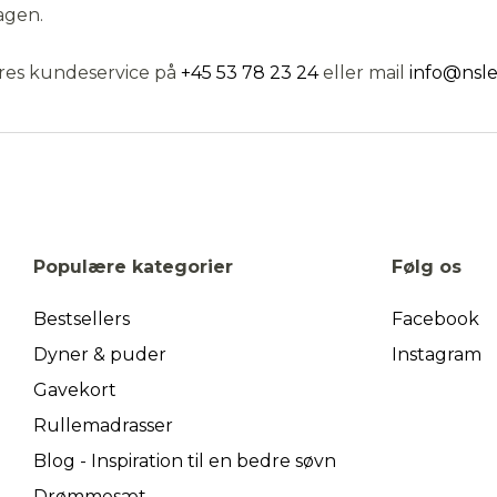
agen.
Afvis
Accepter
res kundeservice på
+45 53 78 23 24
eller mail
info@nsl
Populære kategorier
Følg os
Bestsellers
Facebook
Dyner & puder
Instagram
Gavekort
Rullemadrasser
Blog - Inspiration til en bedre søvn
Drømmesæt