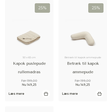
25%
25%
50 x 65 cm
Betræk til kapok ammepude
Kapok puslepude
Betræk til kapok
rullemadras
ammepude
Før 199,00
Før 199,00
Nu 149,25
Nu 149,25
Læs mere
Læs mere
Accepter