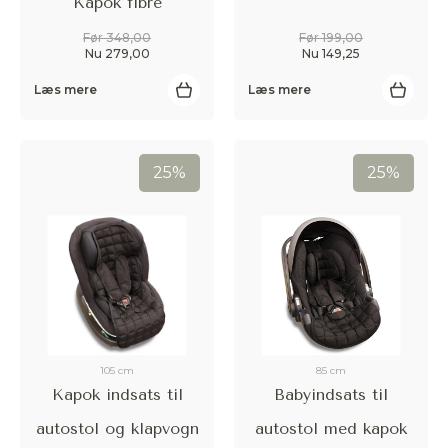
Kapok fibre
Før 348,00
Før 199,00
Nu 279,00
Nu 149,25
Læs mere
Læs mere
25%
25%
105 cm
85 cm
Kapok indsats til
Babyindsats til
autostol og klapvogn
autostol med kapok