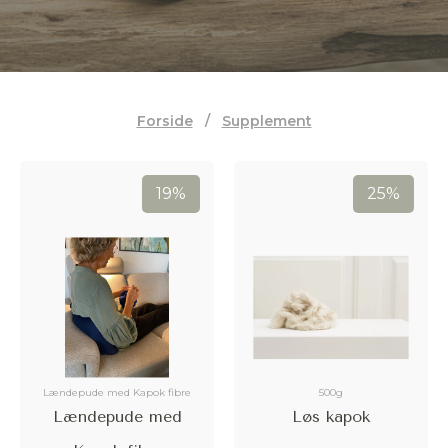
Forside
/
Supplement
19%
25%
Lændepude med Kapok fibre
500g
Lændepude med
Løs kapok