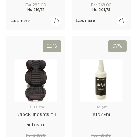
Før 289,00
Før 269,00
Nu 216,75
Nu 201,75
Læs mere
Læs mere
25%
67%
100-150 cm
BioZym
Kapok indsats til
BioZym
autostol
Før 319,00
Før 149,00