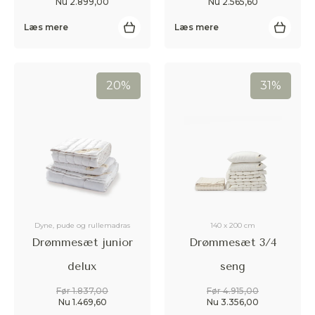
Nu 2.899,00
Nu 2.565,60
Læs mere
Læs mere
Accepter
20%
31%
Afvis
Dyne, pude og rullemadras
140 x 200 cm
Drømmesæt junior
Drømmesæt 3/4
delux
seng
Før 1.837,00
Før 4.915,00
Nu 1.469,60
Nu 3.356,00