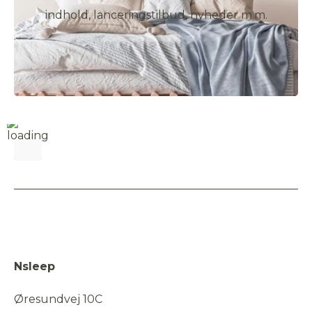
indhold, lanceringstilbud, nyheder m.m.
Nsleep
Øresundvej 10C