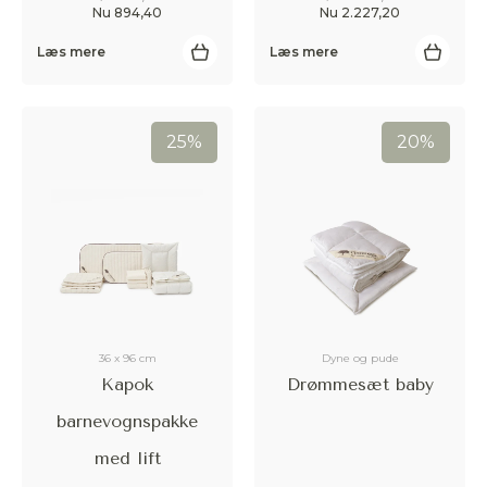
Nu 894,40
Nu 2.227,20
Læs mere
Læs mere
25%
20%
36 x 96 cm
Dyne og pude
Kapok
Drømmesæt baby
barnevognspakke
med lift