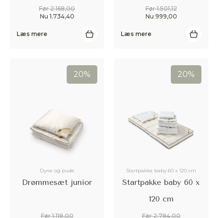
Før 2.168,00
Før 1.501,12
Nu 1.734,40
Nu 999,00
Læs mere
Læs mere
20%
20%
Dyne og pude
Startpakke baby 60 x 120 cm
Drømmesæt junior
Startpakke baby 60 x
120 cm
Før 1.118,00
Før 2.784,00