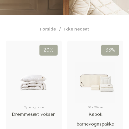
Forside
/
Ikke nedsat
20%
33%
Dyne og pude
36 x 96 cm
Drømmesæt voksen
Kapok
barnevognspakke