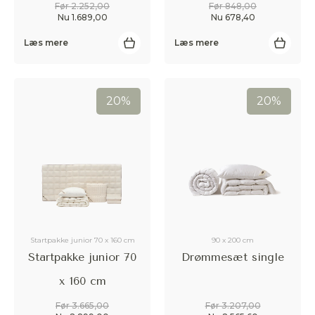
Før 2.252,00
Før 848,00
Nu 1.689,00
Nu 678,40
Læs mere
Læs mere
20%
20%
Startpakke junior 70 x 160 cm
90 x 200 cm
Startpakke junior 70
Drømmesæt single
x 160 cm
Før 3.665,00
Før 3.207,00