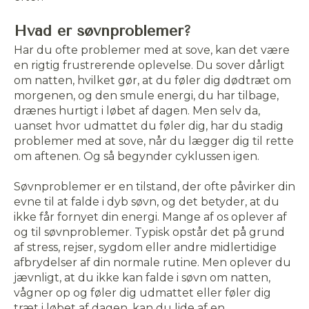
Hvad er søvnproblemer?
Har du ofte problemer med at sove, kan det være
en rigtig frustrerende oplevelse. Du sover dårligt
om natten, hvilket gør, at du føler dig dødtræt om
morgenen, og den smule energi, du har tilbage,
drænes hurtigt i løbet af dagen. Men selv da,
uanset hvor udmattet du føler dig, har du stadig
problemer med at sove, når du lægger dig til rette
om aftenen. Og så begynder cyklussen igen.
Søvnproblemer er en tilstand, der ofte påvirker din
evne til at falde i dyb søvn, og det betyder, at du
ikke får fornyet din energi. Mange af os oplever af
og til søvnproblemer. Typisk opstår det på grund
af stress, rejser, sygdom eller andre midlertidige
afbrydelser af din normale rutine. Men oplever du
jævnligt, at du ikke kan falde i søvn om natten,
vågner op og føler dig udmattet eller føler dig
træt i løbet af dagen, kan du lide af en