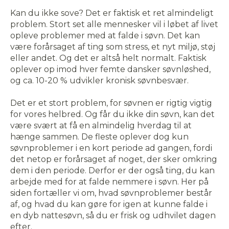
Kan du ikke sove? Det er faktisk et ret almindeligt
problem. Stort set alle mennesker vil i løbet af livet
opleve problemer med at falde i søvn. Det kan
være forårsaget af ting som stress, et nyt miljø, støj
eller andet. Og det er altså helt normalt. Faktisk
oplever op imod hver femte dansker søvnløshed,
og ca. 10-20 % udvikler kronisk søvnbesvær.
Det er et stort problem, for søvnen er rigtig vigtig
for vores helbred. Og får du ikke din søvn, kan det
være svært at få en almindelig hverdag til at
hænge sammen. De fleste oplever dog kun
søvnproblemer i en kort periode ad gangen, fordi
det netop er forårsaget af noget, der sker omkring
dem i den periode. Derfor er der også ting, du kan
arbejde med for at falde nemmere i søvn. Her på
siden fortæller vi om, hvad søvnproblemer består
af, og hvad du kan gøre for igen at kunne falde i
en dyb nattesøvn, så du er frisk og udhvilet dagen
efter.