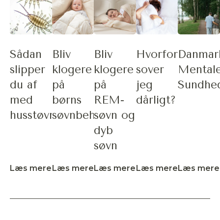
Sådan
Bliv
Bliv
Hvorfor
Danmar
slipper
klogere
klogere
sover
Mental
du af
på
på
jeg
Sundhe
med
børns
REM-
dårligt?
husstøvmider
søvnbehov
søvn og
dyb
søvn
Læs mere
Læs mere
Læs mere
Læs mere
Læs mere