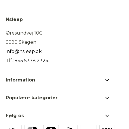
Nsleep
Øresundvej 10C
9990 Skagen
info@nsleep.dk
Tlf.:
+45 5378 2324
Information
Om Nsleep
Populære kategorier
Kontakt os
Jeg ac
Bestsellers
Hvad er kapok?
hande
Følg os
Dyner & puder
Find forhandler