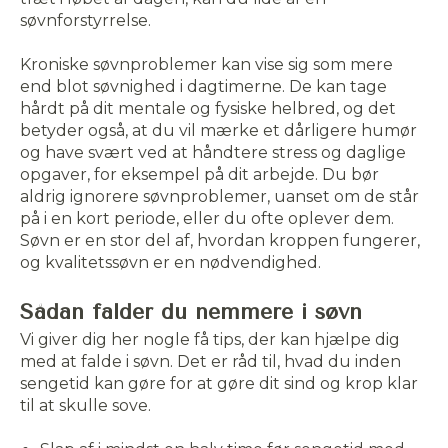
søvnforstyrrelse.
Kroniske søvnproblemer kan vise sig som mere
end blot søvnighed i dagtimerne. De kan tage
hårdt på dit mentale og fysiske helbred, og det
betyder også, at du vil mærke et dårligere humør
og have svært ved at håndtere stress og daglige
opgaver, for eksempel på dit arbejde. Du bør
aldrig ignorere søvnproblemer, uanset om de står
på i en kort periode, eller du ofte oplever dem.
Søvn er en stor del af, hvordan kroppen fungerer,
og kvalitetssøvn er en nødvendighed.
Sådan falder du nemmere i søvn
Vi giver dig her nogle få tips, der kan hjælpe dig
Accepter
med at falde i søvn. Det er råd til, hvad du inden
sengetid kan gøre for at gøre dit sind og krop klar
til at skulle sove.
Afvis