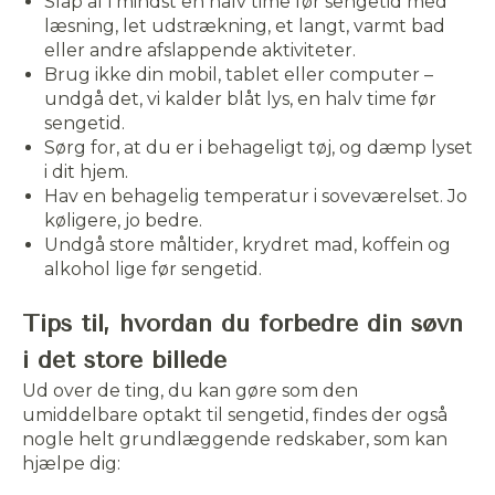
Slap af i mindst en halv time før sengetid med
læsning, let udstrækning, et langt, varmt bad
eller andre afslappende aktiviteter.
Brug ikke din mobil, tablet eller computer –
undgå det, vi kalder blåt lys, en halv time før
sengetid.
Sørg for, at du er i behageligt tøj, og dæmp lyset
i dit hjem.
Hav en behagelig temperatur i soveværelset. Jo
køligere, jo bedre.
Undgå store måltider, krydret mad, koffein og
alkohol lige før sengetid.
Tips til, hvordan du forbedre din søvn
i det store billede
Ud over de ting, du kan gøre som den
umiddelbare optakt til sengetid, findes der også
nogle helt grundlæggende redskaber, som kan
hjælpe dig: