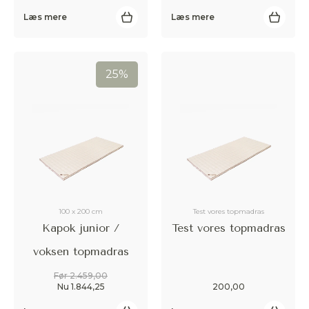
Læs mere
Læs mere
25%
Accepter
Afvis
100 x 200 cm
Test vores topmadras
Kapok junior /
Test vores topmadras
voksen topmadras
Før 2.459,00
Nu 1.844,25
200,00