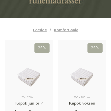
Forside
/
Komfort-sale
25%
25%
90 x 200 cm
180 x 200 cm
Kapok junior /
Kapok voksen