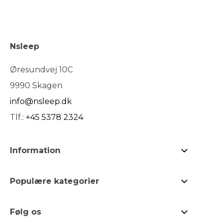
Nsleep
Øresundvej 10C
9990 Skagen
info@nsleep.dk
Tlf.:
+45 5378 2324
Information
Om Nsleep
Populære kategorier
Kontakt os
Jeg ac
Bestsellers
Hvad er kapok?
hande
Følg os
Dyner & puder
Find forhandler